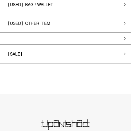
【USED】BAG / WALLET
【USED】OTHER ITEM
【SALE】