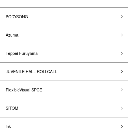
BODYSONG.
Azuma.
Teppei Furuyama
JUVENILE HALL ROLLCALL
FlexibleVisual SPCE
SITOM
ink