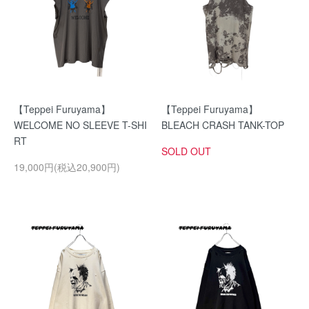
【Teppei Furuyama】
【Teppei Furuyama】
WELCOME NO SLEEVE T-SHI
BLEACH CRASH TANK-TOP
RT
SOLD OUT
19,000円(税込20,900円)