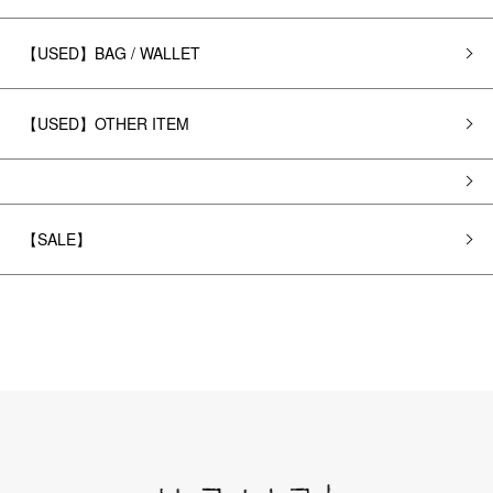
【USED】BAG / WALLET
【USED】OTHER ITEM
【SALE】