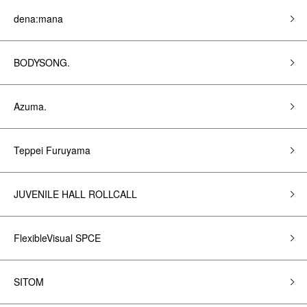
dena:mana
BODYSONG.
Azuma.
Teppei Furuyama
JUVENILE HALL ROLLCALL
FlexibleVisual SPCE
SITOM