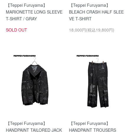
【Teppei Furuyama】
【Teppei Furuyama】
MARIONETTE LONG SLEEVE
BLEACH CRASH HALF SLEE
T-SHIRT / GRAY
VE T-SHIRT
SOLD OUT
18,000円(税込19,800円)
【Teppei Furuyama】
【Teppei Furuyama】
HANDPAINT TAILORED JACK
HANDPAINT TROUSERS