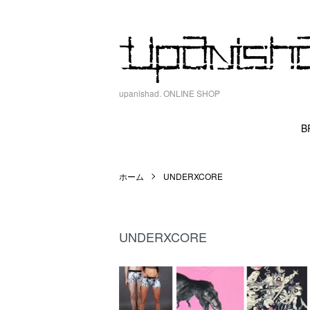
upanishad. ONLINE SHOP
B
ホーム
UNDERXCORE
UNDERXCORE