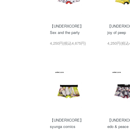
【UNDERXCORE】
【UNDERXC
Sex and the party
joy of peep
4,250円(税込4,675円)
4,250円(税込4
【UNDERXCORE】
【UNDERXC
syunga comics
edo & peace