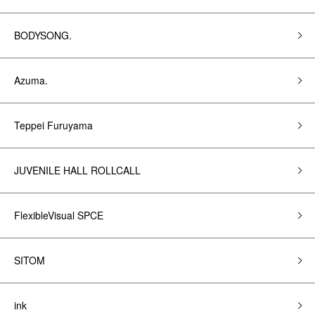
BODYSONG.
Azuma.
Teppei Furuyama
JUVENILE HALL ROLLCALL
FlexibleVisual SPCE
SITOM
ink