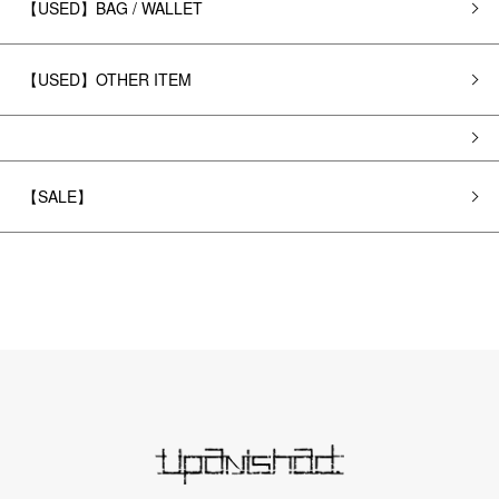
【USED】BAG / WALLET
【USED】OTHER ITEM
【SALE】