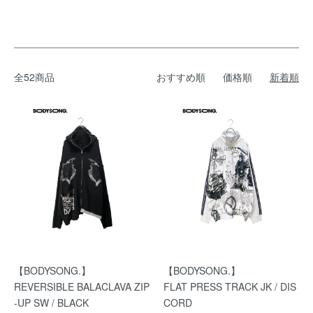
全52商品
おすすめ順
価格順
新着順
【BODYSONG.】
【BODYSONG.】
REVERSIBLE BALACLAVA ZIP
FLAT PRESS TRACK JK / DIS
-UP SW / BLACK
CORD