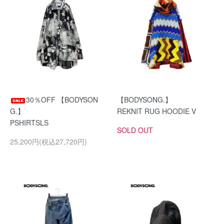
30％OFF 【BODYSON
【BODYSONG.】
G.】
REKNIT RUG HOODIE V
PSHIRTSLS
SOLD OUT
25,200円(税込27,720円)