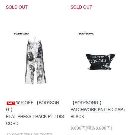
SOLD OUT
SOLD OUT
30％OFF 【BODYSON
【BODYSONG.】
G.】
PATCHWORK KNITED CAP /
FLAT PRESS TRACK PT / DIS
BLACK
CORD
8,000円(税込8,800円)
18,900円(税込20,790円)