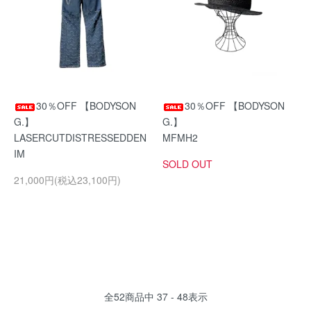
30％OFF 【BODYSON
30％OFF 【BODYSON
G.】
G.】
LASERCUTDISTRESSEDDEN
MFMH2
IM
SOLD OUT
21,000円(税込23,100円)
全
52
商品中
37 - 48
表示