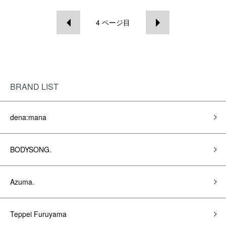
4
ページ目
BRAND LIST
dena:mana
BODYSONG.
Azuma.
Teppei Furuyama