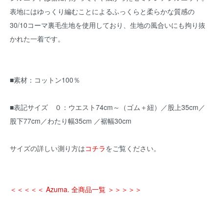
表地にはゆっくり編むことによるふっくらと柔らかな質感の
30/10コーマ裏毛生地を使用しており、生地の風合いにも拘り抜
かれた一着です。
■素材：コットン100％
■表記サイズ ０：ウエスト74cm～（ゴム＋紐）／股上35cm／
股下77cm／わたり幅35cm ／裾幅30cm
サイズの詳しい測り方は
コチラ
をご覧ください。
＜＜＜＜＜ Azuma. 全商品一覧 ＞＞＞＞＞