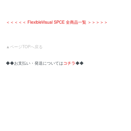
＜＜＜＜＜ FlexibleVisual SPCE 全商品一覧 ＞＞＞＞＞
▲ページTOPへ戻る
◆◆お支払い・発送については
コチラ
◆◆