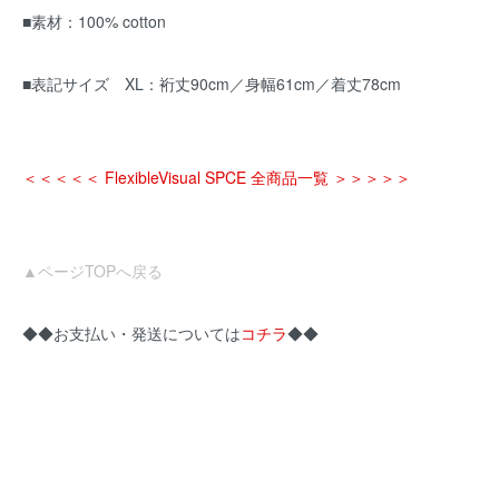
■素材：100% cotton
■表記サイズ XL：裄丈90cm／身幅61cm／着丈78cm
＜＜＜＜＜ FlexibleVisual SPCE 全商品一覧 ＞＞＞＞＞
▲ページTOPへ戻る
◆◆お支払い・発送については
コチラ
◆◆