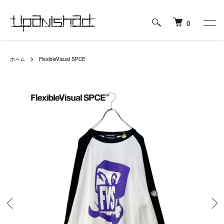
0
ホーム
FlexibleVisual SPCE