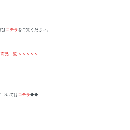
m
方は
コチラ
をご覧ください。
 全商品一覧 ＞＞＞＞＞
については
コチラ
◆◆