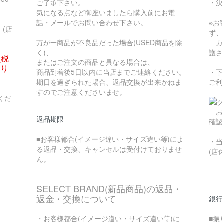
ご了承下さい。
・
気になる点など御座いましたら購入前にお電
話・メールでお問い合わせ下さい。
※
(店
ず
万が一商品が不良品だった場合(USED商品を除
カ
く)、
護
(税
またはご注文の商品と異なる場合は、
なり
商品到着後5日以内に当店までご連絡ください。
・
期日を過ぎられた場合、返品交換が出来かねま
ご
すのでご注意くださいませ。
くだ
お
返品期限
確
■お客様都合(イメージ違い・サイズ違い等)によ
・
る返品・交換、キャンセルは受付けておりませ
(店
ん。
SELECT BRAND(新品商品)の返品・
返金・交換について
銀
・お客様都合(イメージ違い・サイズ違い等)に
■振