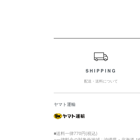
ショッピングガイド
SHIPPING
配送・送料について
ヤマト運輸
■送料一律770円(税込)
※一律料金の対象外地域 : 沖縄県・北海道 16