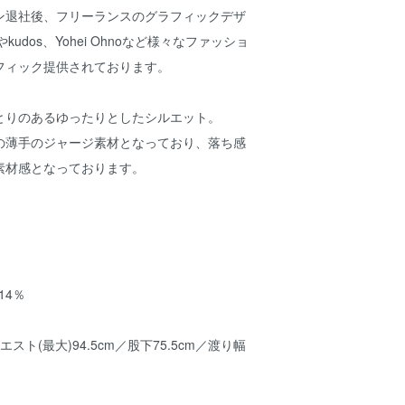
ン退社後、フリーランスのグラフィックデザ
やkudos、Yohei Ohnoなど様々なファッショ
フィック提供されております。
とりのあるゆったりとしたシルエット。
の薄手のジャージ素材となっており、落ち感
素材感となっております。
14％
スト(最大)94.5cm／股下75.5cm／渡り幅