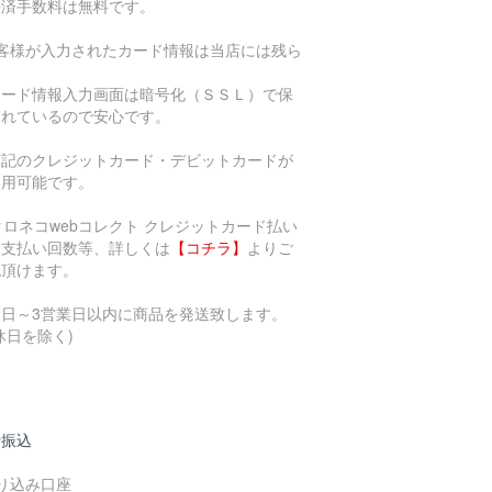
決済手数料は無料です。
お客様が入力されたカード情報は当店には残ら
、
ード情報入力画面は暗号化（ＳＳＬ）で保
されているので安心です。
下記のクレジットカード・デビットカードが
利用可能です。
支払い回数等、詳しくは
【コチラ】
よりご
認頂けます。
当日～3営業日以内に商品を発送致します。
休日を除く)
行振込
り込み口座