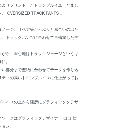
によりプリントしたトロンプルイユ（だまし
VERSIZED TRACK PANTS"。
ダメージ、リペア等たっぷりと風合いの出た
し、トラックパンツに合わせて再構築したデ
ながら、着心地はトラックジャージというギ
様に。
かい部分まで型紙に合わせてデータを作り込
リティの高いトロンプルイユに仕上がってお
プルイユの上から随所にグラフィックをデザ
ワークはグラフィックデザイナー 出口 壮
ション。