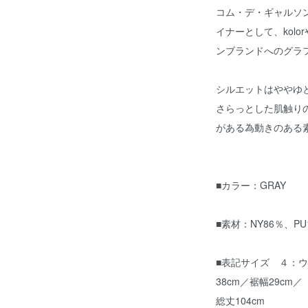
コム・デ・ギャルソ
イナーとして、kolor
ンブランドへのグラ
シルエットはややゆ
さらっとした肌触り
がある為動きのある
■カラー：GRAY
■素材：NY86％、PU
■表記サイズ ４：ウエ
38cm／裾幅29cm／
総丈104cm