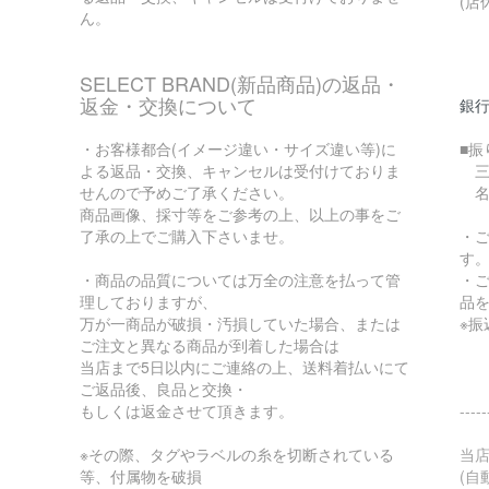
(店
ん。
SELECT BRAND(新品商品)の返品・
返金・交換について
銀
・お客様都合(イメージ違い・サイズ違い等)に
■振
よる返品・交換、キャンセルは受付けておりま
三菱
せんので予めご了承ください。
名
商品画像、採寸等をご参考の上、以上の事をご
了承の上でご購入下さいませ。
・
す
・商品の品質については万全の注意を払って管
・
理しておりますが、
品を
万が一商品が破損・汚損していた場合、または
※
ご注文と異なる商品が到着した場合は
当店まで5日以内にご連絡の上、送料着払いにて
ご返品後、良品と交換・
もしくは返金させて頂きます。
---
※その際、タグやラベルの糸を切断されている
当
等、付属物を破損
(自