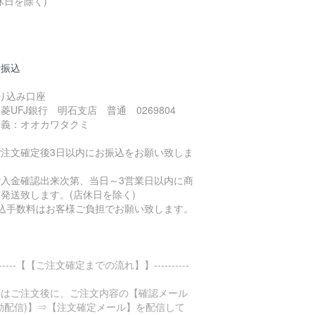
休日を除く)
行振込
り込み口座
UFJ銀行 明石支店 普通 0269804
義：オオカワタクミ
ご注文確定後3日以内にお振込をお願い致しま
。
ご入金確認出来次第、当日～3営業日以内に商
発送致します。(店休日を除く)
振込手数料はお客様ご負担でお願い致します。
-------【【ご注文確定までの流れ】】----------
店はご注文後に、ご注文内容の【確認メール
動配信)】⇒【注文確定メール】を配信して