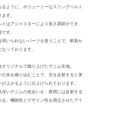
れるように、ボリューミーなスリングベルト
ります。
ルトはアジャスターにより長さ調節ができ、
能です。
は用いられないパーツを使うことで、斬新か
になっております。
はオリジナルで織り上げたデニム生地。
ーの糸を織り込むことで、光を反射すると美
かび上がるように仕上げられております。
奥深いデニムの色合いを、夜間には反射する
める、機能性とデザイン性を両立させたアイ