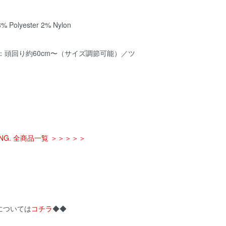
 Polyester 2% Nylon
ZE：頭回り約60cm〜（サイズ調節可能）／ツ
m
ONG. 全商品一覧 ＞＞＞＞＞
については
コチラ
◆◆