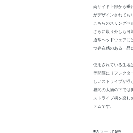
両サイド上部から垂
がデザインされてお
こちらのスリングベ
さらに取り外しも可
通常ヘッドウェアに
つ存在感のある一品
使用されている生地
等間隔にリフレクタ
しいストライプが浮
昼間の太陽の下では
ストライプ柄を楽し
テムです。
■カラー：navy