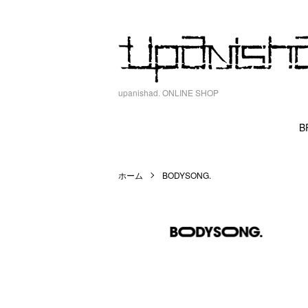
upanishad. ONLINE SHOP
B
ホーム
BODYSONG.