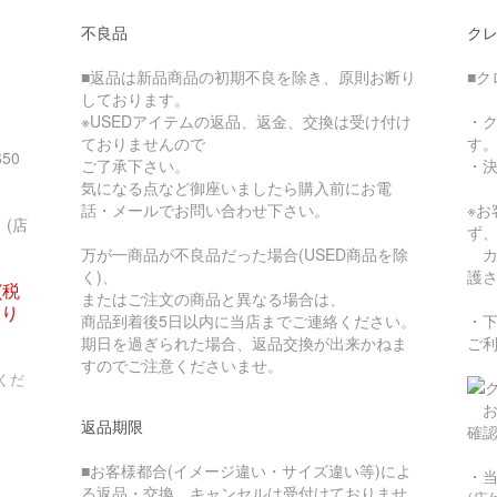
不良品
ク
■返品は新品商品の初期不良を除き、原則お断り
■ク
しております。
※USEDアイテムの返品、返金、交換は受け付け
・
ておりませんので
す
50
ご了承下さい。
・
気になる点など御座いましたら購入前にお電
話・メールでお問い合わせ下さい。
※
(店
ず
万が一商品が不良品だった場合(USED商品を除
カ
く)、
護
(税
またはご注文の商品と異なる場合は、
なり
商品到着後5日以内に当店までご連絡ください。
・
期日を過ぎられた場合、返品交換が出来かねま
ご
すのでご注意くださいませ。
くだ
お
返品期限
確
■お客様都合(イメージ違い・サイズ違い等)によ
・
る返品・交換、キャンセルは受付けておりませ