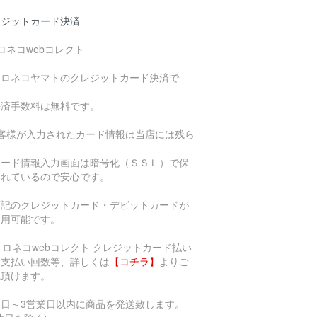
レジットカード決済
ロネコwebコレクト
クロネコヤマトのクレジットカード決済で
。
決済手数料は無料です。
お客様が入力されたカード情報は当店には残ら
、
ード情報入力画面は暗号化（ＳＳＬ）で保
されているので安心です。
下記のクレジットカード・デビットカードが
利用可能です。
支払い回数等、詳しくは
【コチラ】
よりご
認頂けます。
当日～3営業日以内に商品を発送致します。