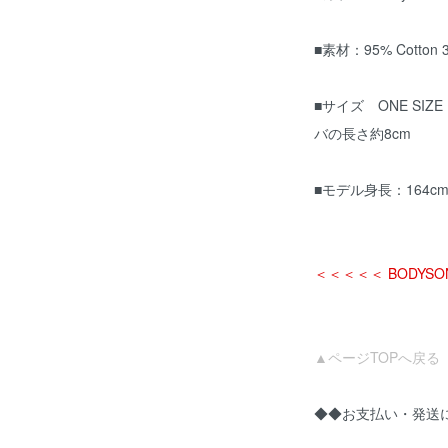
■素材：95% Cotton 3%
■サイズ ONE SI
バの長さ約8cm
■モデル身長：164c
＜＜＜＜＜ BODYS
▲ページTOPへ戻る
◆◆お支払い・発送