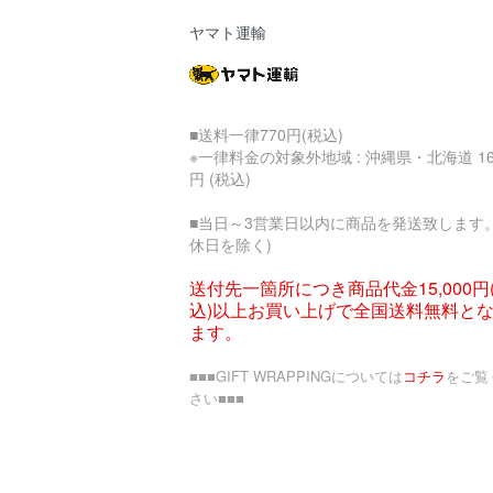
ヤマト運輸
■送料一律770円(税込)
※一律料金の対象外地域 : 沖縄県・北海道 16
円 (税込)
■当日～3営業日以内に商品を発送致します。
休日を除く)
送付先一箇所につき商品代金15,000円
込)以上お買い上げで全国送料無料と
ます。
■■■GIFT WRAPPINGについては
コチラ
をご覧
さい■■■