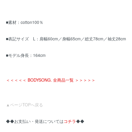
■素材：cotton100％
■表記サイズ L：肩幅60cm／身幅65cm／総丈78cm／袖丈28cm
■モデル身長：164cm
＜＜＜＜＜ BODYSONG. 全商品一覧 ＞＞＞＞＞
▲ページTOPへ戻る
◆◆お支払い・発送については
コチラ
◆◆